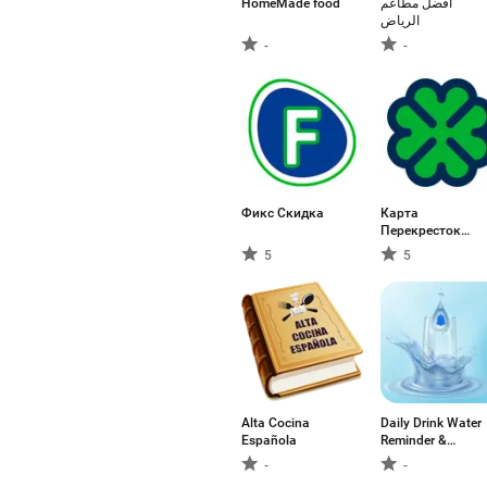
HomeMade food
افضل مطاعم
الرياض
-
-
Фикс Скидка
Карта
Перекресток
Скидок
5
5
Alta Cocina
Daily Drink Water
Española
Reminder &
Tracker
-
-