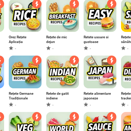
Orez Rețete
Rețete de mic
Retete usoare si
Rețete
Aplicația
dejun
gustoase
sănăt
-
-
-
-
Rețete Germane
Retete de gatit
Retete alimentare
Rețete
Tradiționale
indiene
japoneze
tracke
-
-
-
-