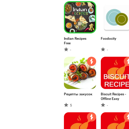
Indian Recipes
Foodocity
Free
-
-
Рецепты закусок
Biscuit Recipes -
Offline Easy
5
-