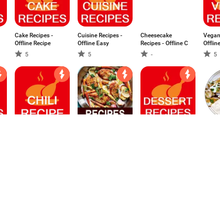
Cake Recipes -
Cuisine Recipes -
Cheesecake
Vegan
Offline Recipe
Offline Easy
Recipes - Offline C
Offlin
5
5
-
5
Chili Recipe -
Recipe Book -
Dessert Recipes -
Chaat 
Offline Recipe for
30K+ Top Recipes
Offline Recipes For
Engli
Chili
Desserts
-
-
5
-