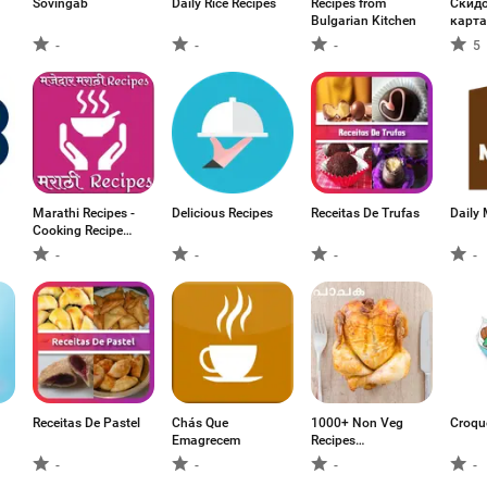
Sovingab
Daily Rice Recipes
Recipes from
Скид
Bulgarian Kitchen
карта
-
-
-
5
Marathi Recipes -
Delicious Recipes
Receitas De Trufas
Daily 
Cooking Recipe
Book
-
-
-
-
Receitas De Pastel
Chás Que
1000+ Non Veg
Croqu
Emagrecem
Recipes
Malayalam
-
-
-
-
മലയാളം