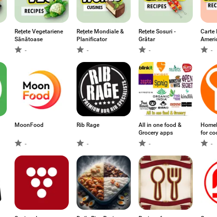
Rețete Vegetariene
Rețete Mondiale &
Rețete Sosuri -
Carte
Sănătoase
Planificator
Grătar
Ameri
-
-
-
-
MoonFood
Rib Rage
All in one food &
Home
Grocery apps
for co
-
-
-
-