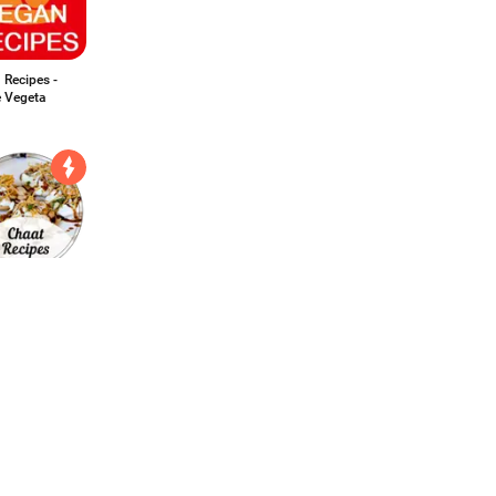
 Recipes -
e Vegeta
Recipes in
sh