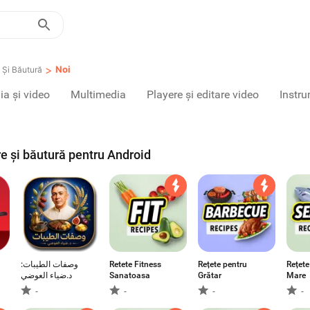
>
Noi
Și Băutură
a și video
Multimedia
Playere și editare video
Instr
re și băutură pentru Android
وصفات الطيبات:
Retete Fitness
Rețete pentru
Rețete
د.ضياء العوضي
Sanatoasa
Grătar
Mare
-
-
-
-