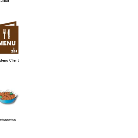
очная
Menu Client
etascetas