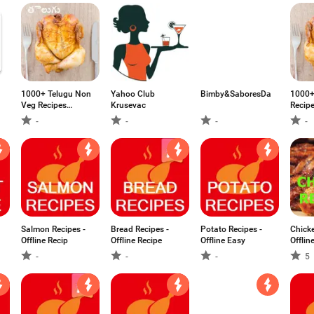
1000+ Telugu Non
Yahoo Club
Bimby&SaboresDaVida
1000+
Veg Recipes
Krusevac
Recip
తెలుగు
-
-
-
-
Salmon Recipes -
Bread Recipes -
Potato Recipes -
Chicke
Offline Recip
Offline Recipe
Offline Easy
Offlin
-
-
-
5