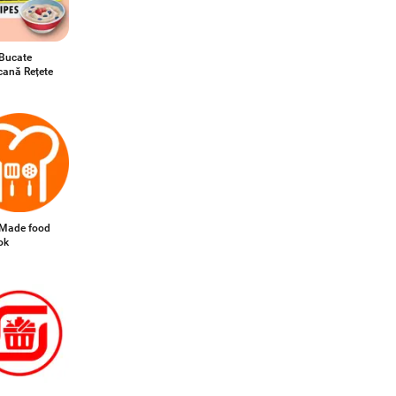
 Bucate
cană Rețete
Made food
ok