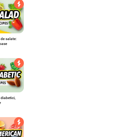
 de salate:
oase
 diabetici,
r