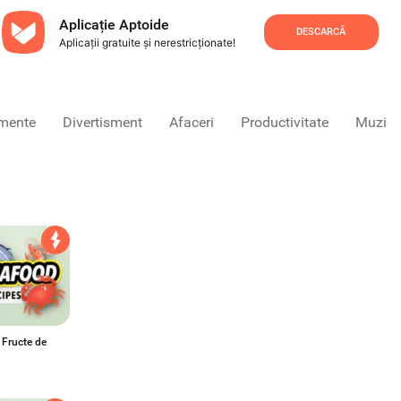
Aplicație Aptoide
DESCARCĂ
Aplicații gratuite și nerestricționate!
umente
Divertisment
Afaceri
Productivitate
Muzică 
 Fructe de