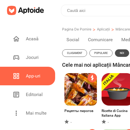
>
>
Pagina De Pornire
Aplicații
Mâncare 
Acasă
Social
Comunicare
Medi
CLASAMENT
POPULARE
NOI
Jocuri
Cele mai noi aplicații Mânca
App-uri
Editorial
Рецепты пирогов
Ricette di Cucina
Mai multe
Italiana App
-
-