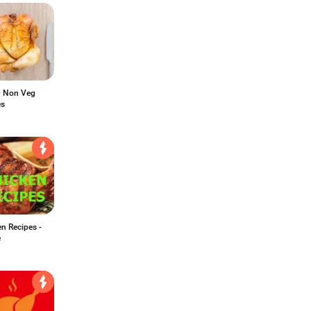
 Non Veg
es
n Recipes -
e