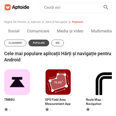
>
>
>
Pagina De Pornire
Aplicații
Hărți Și Navigație
Populare
Social
Comunicare
Media și video
Multimedia
CLASAMENT
POPULARE
NOI
Cele mai populare aplicații Hărți și navigație pentru
Android
TRIBBU
GPS Field Area
Roole Map :
Measurement App
Navigation
-
-
-