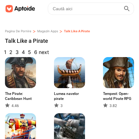
>
>
Pagina De Pornire
Magazin Apps
Talk Like A Pirate
Talk Like a Pirate
1
2
3
4
5
6
next
The Pirate:
Lumea navelor
Tempest: Open-
Caribbean Hunt
pirate
world Pirate RPG
4.46
3
3.82